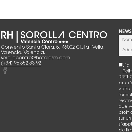
NEWS
Convento Santa Clara, 5. 46002 Ciutat Vella.
Valencia, Valencia.
sorollacentro@hotelesrh.com
(+34) 96 352 33 92
J’ai
Poli
RESTH
aux ré
votre
formu
rectif
que vo
droit
sur u
s’app
de li