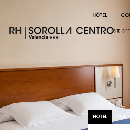
HÔTEL
CO
SITE OFF
HÔTEL
VOL +