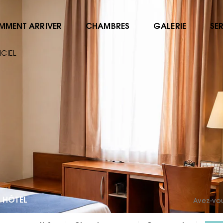
MMENT ARRIVER
CHAMBRES
GALERIE
SE
ICIEL
 HÔTEL
Avez-vo