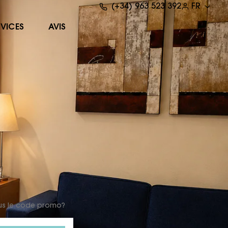
(+34) 963 523 392
FR
RVICES
AVIS
us le code promo?